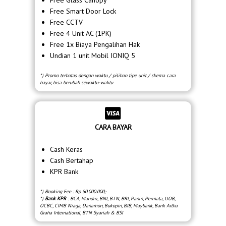
Free Smart Door Lock
Free CCTV
Free 4 Unit AC (1PK)
Free 1x Biaya Pengalihan Hak
Undian 1 unit Mobil IONIQ 5
*) Promo terbatas dengan waktu / pilihan tipe unit / skema cara
bayar, bisa berubah sewaktu-waktu
CARA BAYAR
Cash Keras
Cash Bertahap
KPR Bank
*) Booking Fee : Rp 50.000.000,-
*)
Bank KPR
: BCA, Mandiri, BNI, BTN, BRI, Panin, Permata, UOB,
OCBC, CIMB Niaga, Danamon, Bukopin, BJB, Maybank, Bank Artha
Graha International, BTN Syariah & BSI