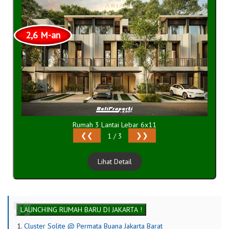
2,6 M-an
Rumah 3 Lantai Lebar 6x11
❮❮
❯❯
1 / 3
Lihat Detail
LAUNCHING RUMAH BARU DI JAKARTA !
Cluster Solite @ Permata Buana Jakarta Barat