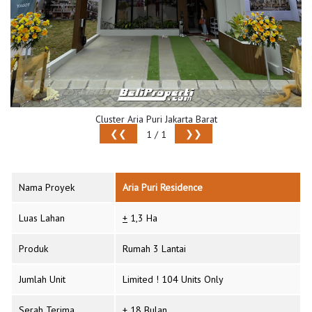
Cluster Aria Puri Jakarta Barat
❮❮
❯❯
1 / 1
Nama Proyek
Aria Puri Residence
Luas Lahan
+
1,3 Ha
Produk
Rumah 3 Lantai
Jumlah Unit
Limited ! 104 Units Only
Serah Terima
+
18 Bulan